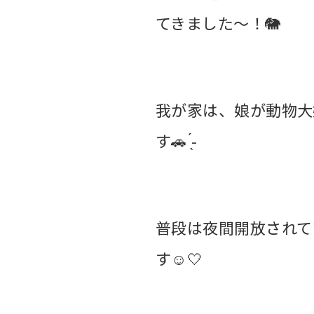
てきました〜！🐘
我が家は、娘が動物大
す🚗 ̖́-
普段は夜間開放されて
す☺️🤍