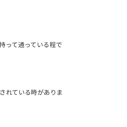
持って
通っている程で
されている時が
ありま