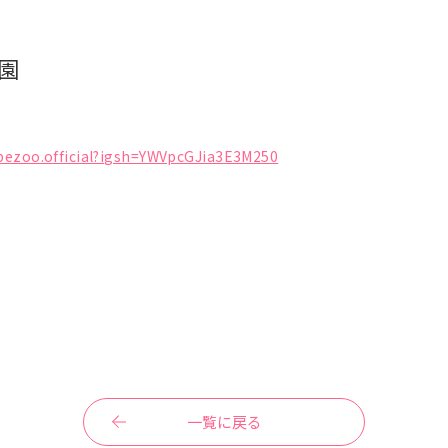
園
bezoo.official?igsh=YWVpcGJia3E3M250
一覧に戻る