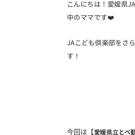
こんにちは！愛媛県
J
中のママです❤️
JA
こども倶楽部をさ
す！
今回は【
愛媛県立とべ