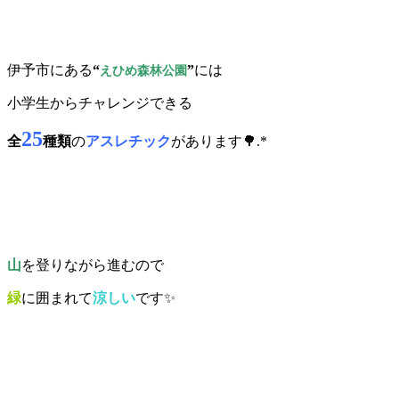
伊予市にある
“
”
には
えひめ森林公園
小学生からチャレンジできる
25
全
種類
の
アスレチック
があります🌳.*
山
を登りながら進むので
緑
に囲まれて
涼しい
です✨️