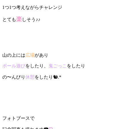
1つ1つ考えながらチャレンジ
楽
とても
しそう♪♪
山の上には
広場
があり
ボール遊び
をしたり、
鬼ごっこ
をしたり
の〜んびり
休憩
をしたり🐿️.*
フォトブースで