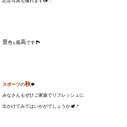
記念写真も撮れます📷️
♡
景
高
色
最
です🏞️
も
秋
スポーツ
の
🍁
みなさんもぜひご家族でリフレッシュに
出かけてみてはいかがでしょうか🏕️.*