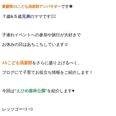
です✽
愛媛県JAこども倶楽部アンバサダー
７
歳&
５
歳
兄弟
の
ママです🙂‍↕️
子連れイベントへの参加や旅行が大好きで
お休みの日はあちこちしています☺
JAこども倶楽部
をさらに盛り上げるべく、
ブログにて子育てお役立ち情報をご紹介します！
今回は“
えひめ森林公園
”を紹介します♥
レッツゴー=3 =3